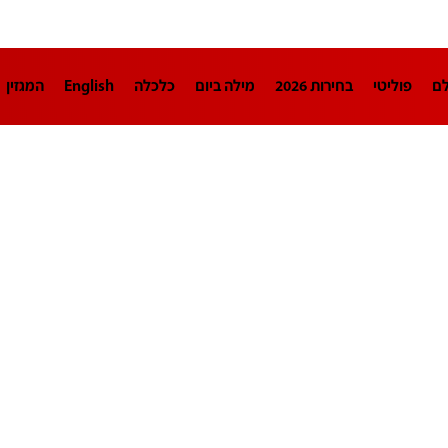
לם
פוליטי
בחירות 2026
מילה ביום
כלכלה
English
המגזין
חינוך
צרכנות
עיצוב ונדל"ן
TECH12
ספורט
פרשנות
בריאו
DA
תוכניות
דרושים חדשות 12
business