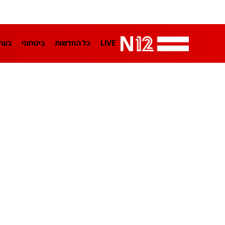
LIVE
כל החדשות
ביטחוני
בעו
LifeStyle
מדיני
בארץ
פלילי
הפודקאסטים
נוסבאום מקליד
TA