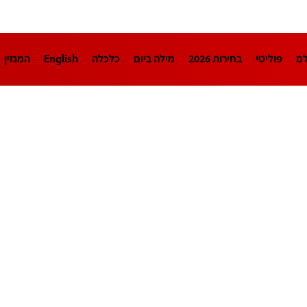
לם
פוליטי
בחירות 2026
מילה ביום
כלכלה
English
המגזין
חינוך
צרכנות
עיצוב ונדל"ן
TECH12
ספורט
פרשנות
בריאו
DA
תוכניות
דרושים חדשות 12
business