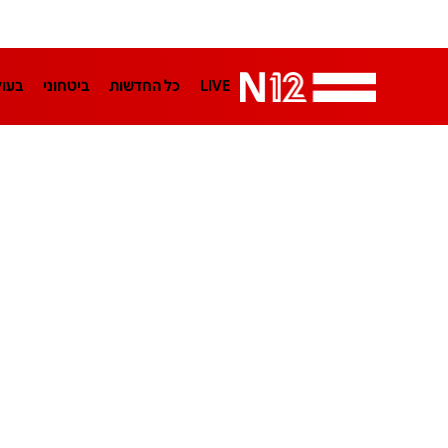
LIVE
כל החדשות
ביטחוני
בעו
LifeStyle
מדיני
בארץ
פלילי
הפודקאסטים
נוסבאום מקליד
TA