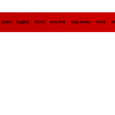
לם
פוליטי
בחירות 2026
מילה ביום
כלכלה
English
המגזין
חינוך
צרכנות
עיצוב ונדל"ן
TECH12
ספורט
פרשנות
בריאו
DA
תוכניות
דרושים חדשות 12
business