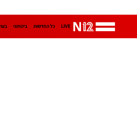
LIVE
כל החדשות
ביטחוני
בעו
LifeStyle
מדיני
בארץ
פלילי
הפודקאסטים
נוסבאום מקליד
TA