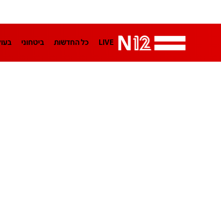
LIVE
כל החדשות
ביטחוני
בעו
LifeStyle
מדיני
בארץ
פלילי
הפודקאסטים
נוסבאום מקליד
TA