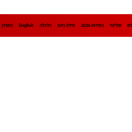
לם
פוליטי
בחירות 2026
מילה ביום
כלכלה
English
המגזין
חינוך
צרכנות
עיצוב ונדל"ן
TECH12
ספורט
פרשנות
בריאו
DA
תוכניות
דרושים חדשות 12
business