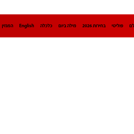
לם
פוליטי
בחירות 2026
מילה ביום
כלכלה
English
המגזין
חינוך
צרכנות
עיצוב ונדל"ן
TECH12
ספורט
פרשנות
בריאו
DA
תוכניות
דרושים חדשות 12
business