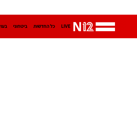
LIVE
כל החדשות
ביטחוני
בעו
LifeStyle
מדיני
בארץ
פלילי
הפודקאסטים
נוסבאום מקליד
TA