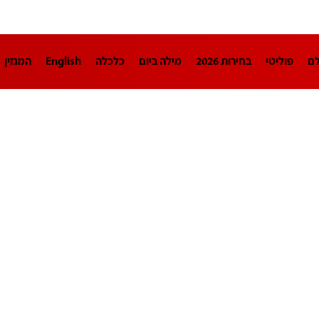
לם
פוליטי
בחירות 2026
מילה ביום
כלכלה
English
המגזין
חינוך
צרכנות
עיצוב ונדל"ן
TECH12
ספורט
פרשנות
בריאו
DA
תוכניות
דרושים חדשות 12
business