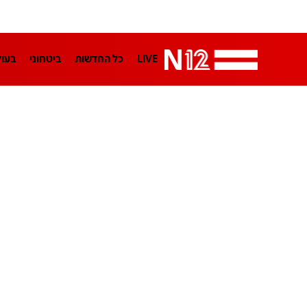
LIVE
כל החדשות
ביטחוני
בעו
LifeStyle
מדיני
בארץ
פלילי
הפודקאסטים
נוסבאום מקליד
TA