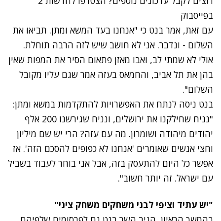
רוצים לקבל עדכונים נוספים? הצטרפו לחדשות 2
בפייסבוק
עם זאת, אמר בנט כי "אנחנו בעד המשא ומתן. תביאו את
השלום - ונדבר. אני לא חושב שיש לזה הרבה תוחלת.
אולי לא שמתי לב, ואבו מאזן פתאום הסיר את המפות שאין
בהן את תל אביב, והחמאס בעזה אמר שגם עליו מקובל
השלום".
בנט ניסה לנתח את האפשרויות להתקדמות במשא ומתן:
"נניח שחילקנו את ירושלים, ונניח שגירשנו 200 אלף
יהודים מיהודה ושומרון. מה עם עזה? הרי יש שם מיליון
וחצי אנשים שאומרים 'אנחנו לא כפופים להסכם הזה'. אז
אפשר כל היום להתעסק בזה, אבל אני בוחר לעבוד בשביל
עם ישראל. זה יותר חשוב".
"יש עתיד וציפי לבני משחקים משחק ציני"
בהמשך הראיון, הגיב השר בנט גם לפרסומים שלפיהם