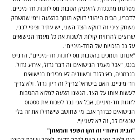
מפלגתו מתנגדת להעניק הטבות מס לזוגות חד-מיניים.
לדבריו, הבית היהודי דווקא תומך בהצעה ו"מי שמשחק
משחק ציני זה דווקא הצד השני, יש עתיד וציפי לבני,
שרוצים להרוויח קולות ולשנות את כל מעמד הנישואים
על גב הזכויות של החד-מיניים".
"אנחנו תומכים בהטבות מס לזוגות חד-מיניים", הדגיש
בנט, "אבל מעמד הנישואים זה דבר גדול, אירוע גדול.
בגרמניה, באירלנד ובשוודיה לא מכירים בנישואים
חד-מיניים. האם בישראל צריך? זה דיון גדול, ולא צריך
לעשות אותו על הצד. הגשנו הצעה למלוא ההטבות
לזוגות חד-מיניים, אבל אני נגד לשנות את סטטוס
הנישואים כבדרך אגב. מי שחושב שישחילו את זה בלי
שנשים לב, זה לא לעניין".
"הבית היהודי זה הקו השפוי והמאוזן"
בנט ולפיד נפגשו היום לכמה דקות, לאחר ישיבת קבינט.