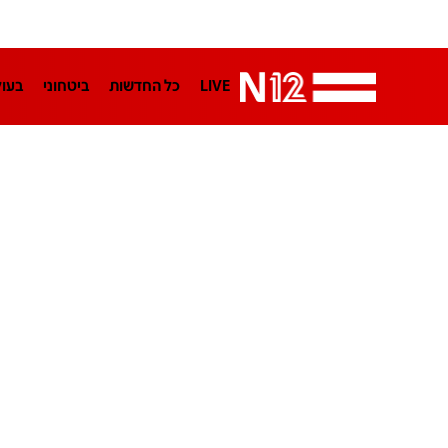
LIVE
כל החדשות
ביטחוני
בעו
LifeStyle
מדיני
בארץ
פלילי
הפודקאסטים
נוסבאום מקליד
TA