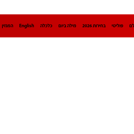
לם
פוליטי
בחירות 2026
מילה ביום
כלכלה
English
המגזין
חינוך
צרכנות
עיצוב ונדל"ן
TECH12
ספורט
פרשנות
בריאו
DA
תוכניות
דרושים חדשות 12
business