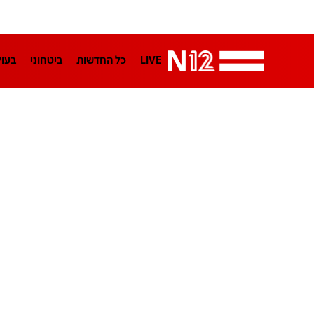
LIVE
כל החדשות
ביטחוני
בעו
LifeStyle
מדיני
בארץ
פלילי
הפודקאסטים
נוסבאום מקליד
TA