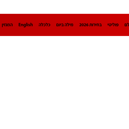
לם
פוליטי
בחירות 2026
מילה ביום
כלכלה
English
המגזין
חינוך
צרכנות
עיצוב ונדל"ן
TECH12
ספורט
פרשנות
בריאו
DA
תוכניות
דרושים חדשות 12
business