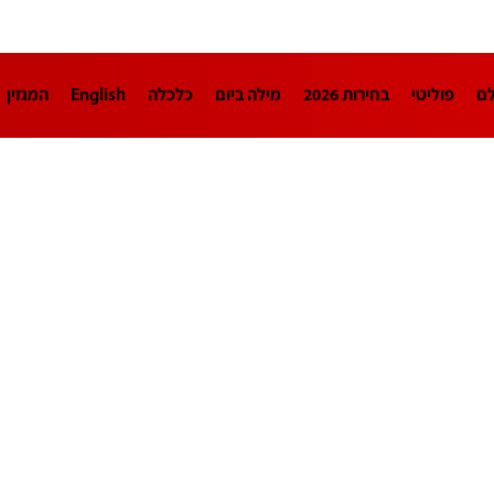
לם
פוליטי
בחירות 2026
מילה ביום
כלכלה
English
המגזין
חינוך
צרכנות
עיצוב ונדל"ן
TECH12
ספורט
פרשנות
בריאו
DA
תוכניות
דרושים חדשות 12
business