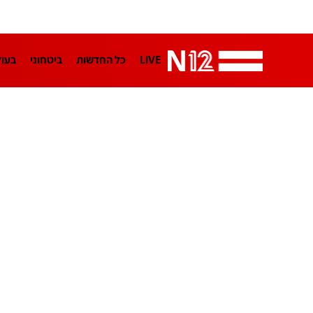
LIVE
כל החדשות
ביטחוני
בעו
LifeStyle
מדיני
בארץ
פלילי
הפודקאסטים
נוסבאום מקליד
TA