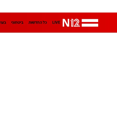
LIVE
כל החדשות
ביטחוני
בעו
LifeStyle
מדיני
בארץ
פלילי
הפודקאסטים
נוסבאום מקליד
TA