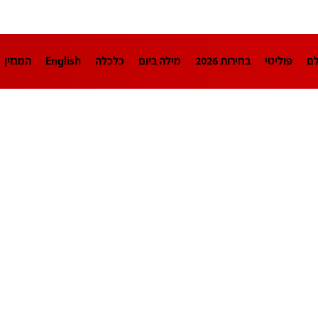
לם
פוליטי
בחירות 2026
מילה ביום
כלכלה
English
המגזין
חינוך
צרכנות
עיצוב ונדל"ן
TECH12
ספורט
פרשנות
בריאו
DA
תוכניות
דרושים חדשות 12
business