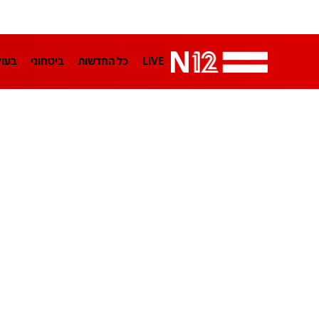
LIVE
כל החדשות
ביטחוני
בעו
LifeStyle
מדיני
בארץ
פלילי
הפודקאסטים
נוסבאום מקליד
TA