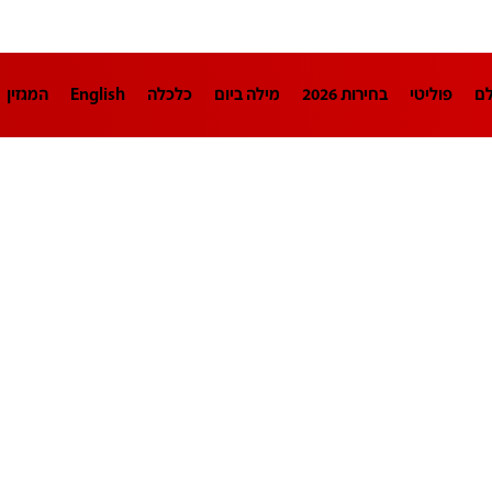
לם
פוליטי
בחירות 2026
מילה ביום
כלכלה
English
המגזין
חינוך
צרכנות
עיצוב ונדל"ן
TECH12
ספורט
פרשנות
בריאו
DA
תוכניות
דרושים חדשות 12
business