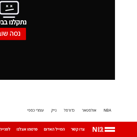
נתקלנו בבע
נסה שוב
NBA
אולסטאר
כדורסל
נייק
עומרי כספי
צרו קשר
המייל האדום
פרסמו אצלנו
לפנייה ב-App