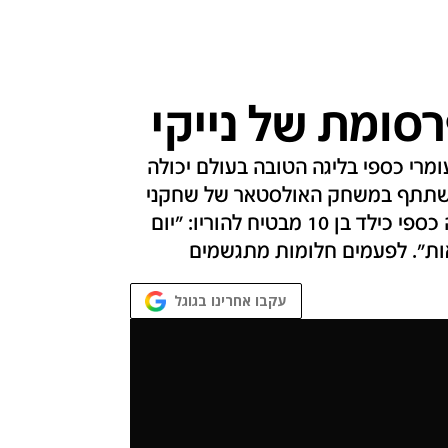
סומת של נייקי
עומרי כספי בליגה הטובה בעולם יכולה
י שישתתף במשחק האולסטאר של שחקני
השנה הראשונה מול שחקני השנה השנייה, נראה כספי כילד בן 10 מבטיח להוריו: "יום
ראות". לפעמים חלומות מתגשמים
עקבו אחרינו בגוגל