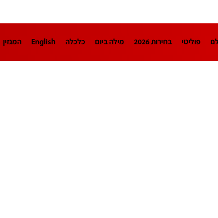
לם
פוליטי
בחירות 2026
מילה ביום
כלכלה
English
המגזין
חינוך
צרכנות
עיצוב ונדל"ן
TECH12
ספורט
פרשנות
בריאו
DA
תוכניות
דרושים חדשות 12
business