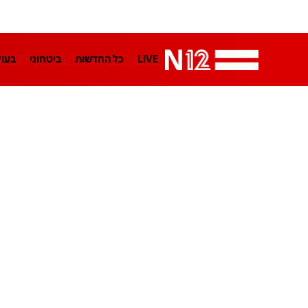
LIVE
כל החדשות
ביטחוני
בעו
LifeStyle
מדיני
בארץ
פלילי
הפודקאסטים
נוסבאום מקליד
TA