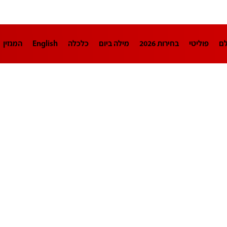
לם
פוליטי
בחירות 2026
מילה ביום
כלכלה
English
המגזין
חינוך
צרכנות
עיצוב ונדל"ן
TECH12
ספורט
פרשנות
בריאו
DA
תוכניות
דרושים חדשות 12
business