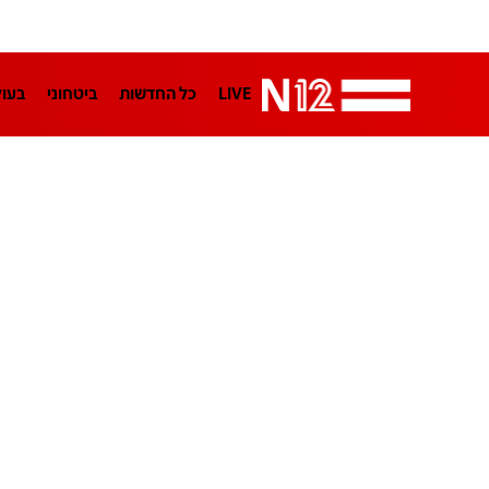
LIVE
כל החדשות
ביטחוני
בעו
LifeStyle
מדיני
בארץ
פלילי
הפודקאסטים
נוסבאום מקליד
TA