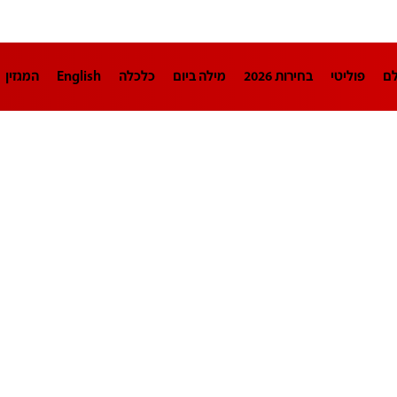
לם
פוליטי
בחירות 2026
מילה ביום
כלכלה
English
המגזין
חינוך
צרכנות
עיצוב ונדל"ן
TECH12
ספורט
פרשנות
בריאו
DA
תוכניות
דרושים חדשות 12
business