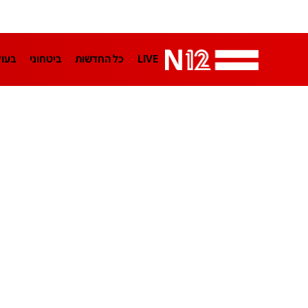
LIVE
כל החדשות
ביטחוני
בעו
LifeStyle
מדיני
בארץ
פלילי
הפודקאסטים
נוסבאום מקליד
TA