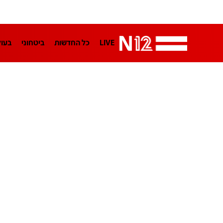
LIVE
כל החדשות
ביטחוני
בעו
LifeStyle
מדיני
בארץ
פלילי
הפודקאסטים
נוסבאום מקליד
TA