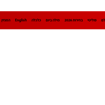
לם
פוליטי
בחירות 2026
מילה ביום
כלכלה
English
המגזין
חינוך
צרכנות
עיצוב ונדל"ן
TECH12
ספורט
פרשנות
בריאו
DA
תוכניות
דרושים חדשות 12
business