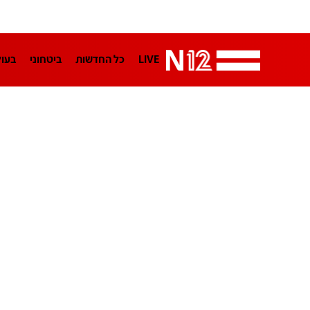
LIVE
כל החדשות
ביטחוני
בעו
LifeStyle
מדיני
בארץ
פלילי
הפודקאסטים
נוסבאום מקליד
TA