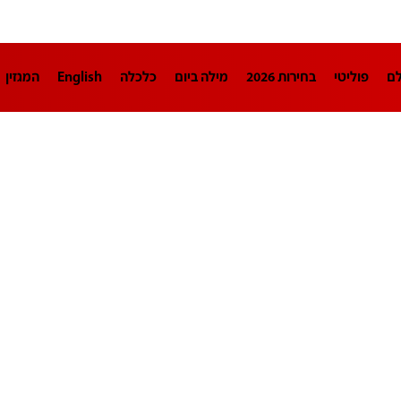
לם
פוליטי
בחירות 2026
מילה ביום
כלכלה
English
המגזין
חינוך
צרכנות
עיצוב ונדל"ן
TECH12
ספורט
פרשנות
בריאו
DA
תוכניות
דרושים חדשות 12
business