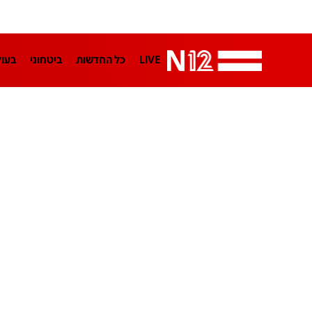
LIVE
כל החדשות
ביטחוני
בעו
LifeStyle
מדיני
בארץ
פלילי
הפודקאסטים
נוסבאום מקליד
TA