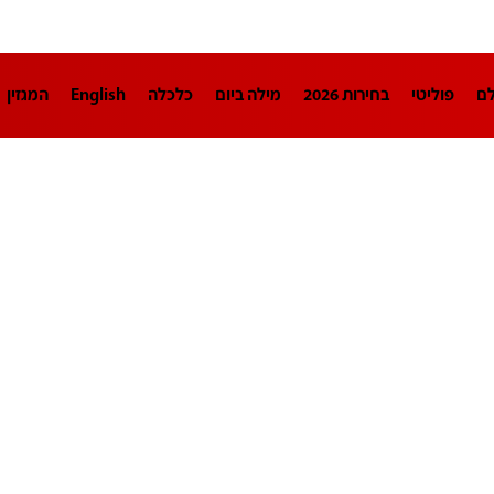
לם
פוליטי
בחירות 2026
מילה ביום
כלכלה
English
המגזין
חינוך
צרכנות
עיצוב ונדל"ן
TECH12
ספורט
פרשנות
בריאו
DA
תוכניות
דרושים חדשות 12
business