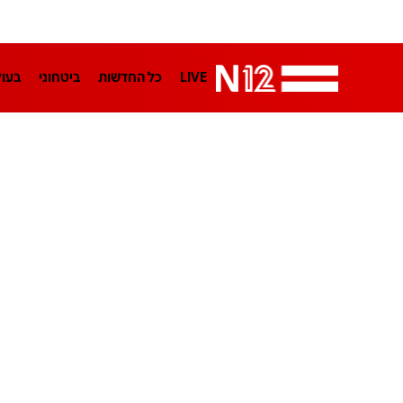
LIVE
כל החדשות
ביטחוני
בעו
LifeStyle
מדיני
בארץ
פלילי
הפודקאסטים
נוסבאום מקליד
TA