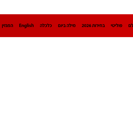
לם
פוליטי
בחירות 2026
מילה ביום
כלכלה
English
המגזין
חינוך
צרכנות
עיצוב ונדל"ן
TECH12
ספורט
פרשנות
בריאו
DA
תוכניות
דרושים חדשות 12
business