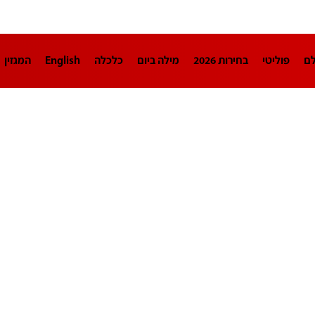
לם
פוליטי
בחירות 2026
מילה ביום
כלכלה
English
המגזין
חינוך
צרכנות
עיצוב ונדל"ן
TECH12
ספורט
פרשנות
בריאו
DA
תוכניות
דרושים חדשות 12
business