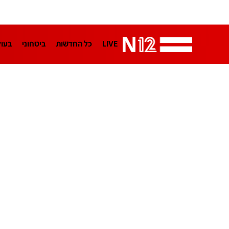
LIVE
כל החדשות
ביטחוני
בעו
LifeStyle
מדיני
בארץ
פלילי
הפודקאסטים
נוסבאום מקליד
TA