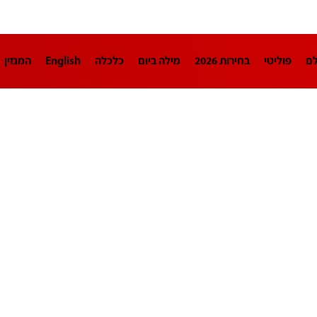
לם
פוליטי
בחירות 2026
מילה ביום
כלכלה
English
המגזין
חינוך
צרכנות
עיצוב ונדל"ן
TECH12
ספורט
פרשנות
בריאו
DA
תוכניות
דרושים חדשות 12
business