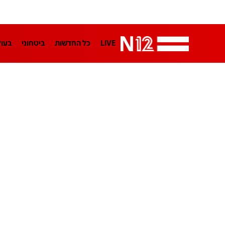
LIVE
כל החדשות
ביטחוני
בעו
LifeStyle
מדיני
בארץ
פלילי
הפודקאסטים
נוסבאום מקליד
TA