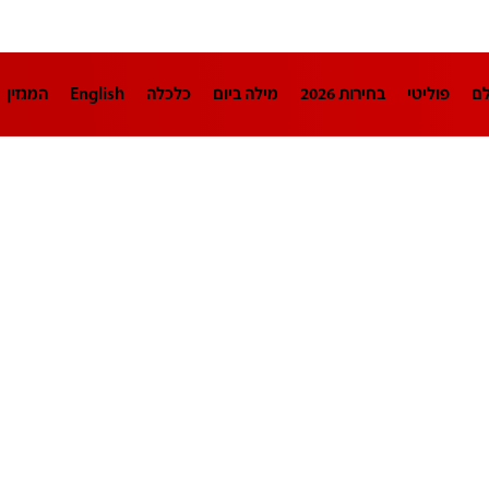
לם
פוליטי
בחירות 2026
מילה ביום
כלכלה
English
המגזין
חינוך
צרכנות
עיצוב ונדל"ן
TECH12
ספורט
פרשנות
בריאו
DA
תוכניות
דרושים חדשות 12
business