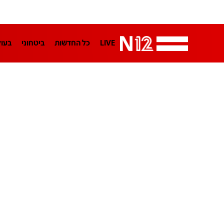
LIVE
כל החדשות
ביטחוני
בעו
LifeStyle
מדיני
בארץ
פלילי
הפודקאסטים
נוסבאום מקליד
TA