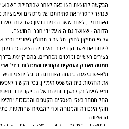
הבקשה להוצאת הצו באה לאחר שבתחילת השבוע אי
שנועד להסדיר את פתיחתם של מרכולים ופיצוציות ב
האחרונים, לאחר ששר הפנים גדעון סער עורר סער
הדומה - שאושר גם הוא על ידי חברי המועצה.
על פי התיקון לחוק, תל אביב תחולק לאזורים ובכל 
לפתוח את שעריהן בשבת. העירייה הציעה כי במתן ה
בצירים ראשיים ומרכזים מסחריים, בהם קיימת בדרך
ממטה מאבק העסקים הקטנים והמכולות בתל אביב
ת"א-יפו ביצעה ביממה האחרונה תרגיל יחצני והיא רק
את החלטות בית המשפט העליון. בכל הקשור לאכיפת
ת"א לפעול רק למען רווחיהם של הטייקונים והתאגידי
החל ממחר בעלי העסקים הקטנים והמכולות יחליפו א
חוקי העבודה והמנוחה וכדי להבטיח שהחלטות בתי 
הראשונה".
בית משפט
גדעון סער
מרכולים
פיצוציה
שבת
שר הפנים