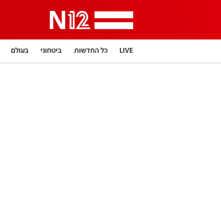
LIVE
כל החדשות
ביטחוני
בעולם
תרבות
LifeStyle
מדיני
בארץ
פלילי
פרשנות
בריאות
מדע וסביבה
הפוד
מפת האתר
דרושים חדשות 12