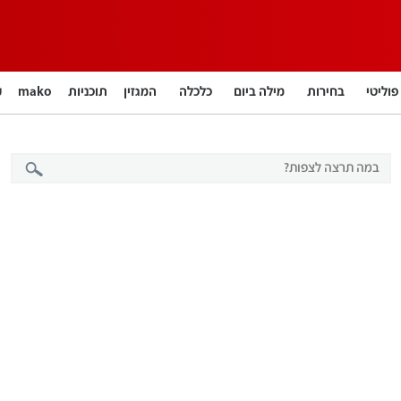
פוליטי
בחירות
מילה ביום
כלכלה
המגזין
תוכניות
mako
חינוך
צרכנות
עיצוב ונדל"ן
TECH12
ספורט
קאסטים
נוסבאום מקליד
DATA
English
12+
BUSINESS