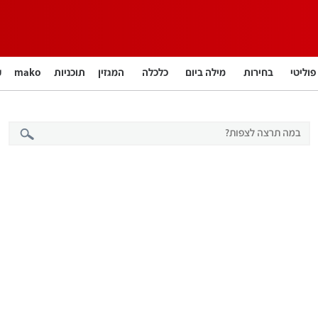
פוליטי
בחירות
מילה ביום
כלכלה
המגזין
תוכניות
mako
חינוך
צרכנות
עיצוב ונדל"ן
TECH12
ספורט
קאסטים
נוסבאום מקליד
DATA
English
12+
BUSINESS