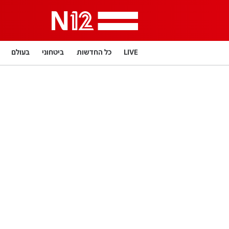
LIVE
כל החדשות
ביטחוני
בעולם
תרבות
LifeStyle
מדיני
בארץ
פלילי
פרשנות
בריאות
מדע וסביבה
הפוד
מפת האתר
דרושים חדשות 12