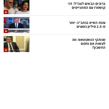
ברוכים הבאים לצה"ל: דני
קושמרו עם המתגייסים
תכניות חדשות 12
עונת השיא בנתב"ג: יותר
המהדורה המרכזית
אולפן שישי
מ-2.5 מיליון נוסעים
שבע
חדשות סוף השבוע
מנותקי הוואטסאפ: מה
לעשות אם נחסם
שש עם
המהדורה הצעירה
החשבון?
חמש עם רפי רשף
מבזקים
מהדורה ראשונה
מהדורות מלאות
12 בצוהריים
הגדרות
פנו אלינו
מדיניות פרטיות
צרו קשר
תנאי שימוש
המייל האדום