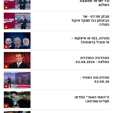
נגד ישראל ממועצת
פלילי
המטולוגיה
השלום
חינוך
ועידות קשת 12
מבזק 07:00 - שר
הביטחון נגד מפקד פיקוד
צרכנות
לאנג אמבישן
המרכז
עיצוב ונדל''ן
להיאבק בסרטן
נתניהו, בנט או איזנקוט –
TECH12
פרקינסון
מי מוביל ברשתות?
ספורט
שכונה עם הכל
המהדורה המרכזית
דעות ופרשנויות
כַּבֵּד את הַכָּבֵד
המלאה - 02.08.2026
בריאות
השקעות למתקדמים
תחזית מזג האוויר -
מדע וסביבה
שאלה אחת ביום
02.08.26
פודקאסטים
דרושים IL
ה"האפי האוור" החדש:
נוסבאום מקליד
easy
תפריט אפרטיבו
DATA