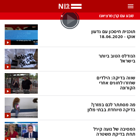
התראות
שבע עם קרן מרציאנו
באפשרותך לבחור את תדירות קבלת ההתראות
תוכנית חיסכון עם גדעון
אוקו - 18.06.2020
צ'אט הכתבים
כל ההתראות
הנודלס הטוב ביותר
צ'אט החדשות
רק מה שחשוב
בישראל
כבוי
צ'אט הספורט
שווה בדיקה: הילדים
התראות
שחזרו לחוגים אחרי
הקורונה
חדשות
מה מסתתר לכם במזרן?
בדיקה מיוחדת בבתי מלון
כל החדשות
תחזית מזג האוויר
ביטחוני
אחד ביום
המסיבה של נועה קירל
תחת בדיקת משטרה