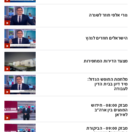
בעולם
D&B BUSINESS
פוליטי
אוכל
גורי אלפי חוזר לשגרה
בחירות 2026
ערב טוב עם גיא פינס
מילה ביום
נסיעות
הישראלים חוזרים לגהץ
כלכלה
מפת האתר
מונדיאל
12+
מצעד הדירות המחפירות
mako
English Edition
מגזין N12
דרושים חדשות 12
מלחמת החופש הגדול:
מיד דיון בבית הדין
לעבודה
תרבות
duns 100
din.co.il
LifeStyle
מבזק 08:00 - חידוש
המגעים בין ארה"ב
מדיני
המומחים במשכנתאות
לאיראן
בארץ
MED12
מבזק 09:00 - הביקורת