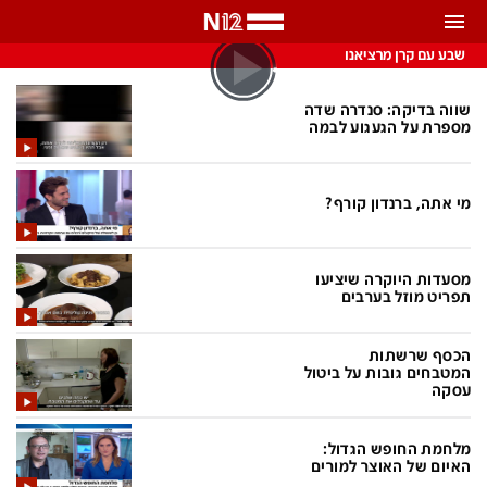
התראות
שבע עם קרן מרציאנו
באפשרותך לבחור את תדירות קבלת ההתראות
שווה בדיקה: סנדרה שדה
מספרת על הגעגוע לבמה
צ'אט הכתבים
כל ההתראות
צ'אט החדשות
מי אתה, ברנדון קורף?
רק מה שחשוב
כבוי
צ'אט הספורט
מסעדות היוקרה שיציעו
התראות
תפריט מוזל בערבים
הכסף שרשתות
חדשות
המטבחים גובות על ביטול
עסקה
כל החדשות
תחזית מזג האוויר
ביטחוני
אחד ביום
מלחמת החופש הגדול:
האיום של האוצר למורים