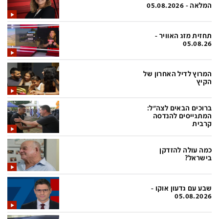
פלילי
המטולוגיה
המלאה - 05.08.2026
חינוך
ועידות קשת 12
תחזית מזג האוויר -
צרכנות
לאנג אמבישן
05.08.26
עיצוב ונדל''ן
להיאבק בסרטן
המרוץ לדיל האחרון של
TECH12
פרקינסון
הקיץ
ספורט
שכונה עם הכל
ברוכים הבאים לצה"ל:
דעות ופרשנויות
כַּבֵּד את הַכָּבֵד
המתגייסים להנדסה
קרבית
בריאות
השקעות למתקדמים
כמה עולה להזדקן
מדע וסביבה
שאלה אחת ביום
בישראל?
פודקאסטים
דרושים IL
שבע עם גדעון אוקו -
נוסבאום מקליד
easy
05.08.2026
DATA