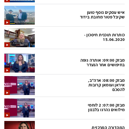
בעולם
D&B BUSINESS
פוליטי
אוכל
איש עסקים נוסף טוען
שקיבל פטור מחובת בידוד
בחירות 2026
ערב טוב עם גיא פינס
מילה ביום
נסיעות
כותרות תוכנית חיסכון -
15.06.2020
כלכלה
מפת האתר
מונדיאל
12+
מבזק 09:00: אותרה גופה
בחיפושים אחר הנעדר
mako
English Edition
מגזין N12
דרושים חדשות 12
מבזק 08:00: ארה"ב,
איראן ועומאן קרובות
תרבות
duns 100
להסכם
din.co.il
LifeStyle
מבזק 07:00: 2 לוחמי
מדיני
המומחים במשכנתאות
מילואים נהרגו בלבנון
בארץ
MED12
המהדורה המרכזית