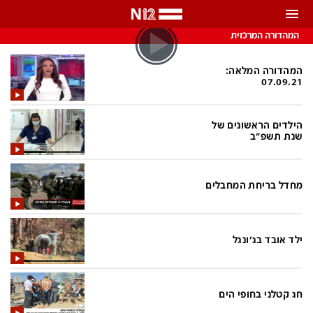
התראות
המהדורה המרכזית
באפשרותך לבחור את תדירות קבלת ההתראות
המהדורה המלאה:
07.09.21
צ'אט הכתבים
כל ההתראות
הילדים הראשונים של
צ'אט החדשות
רק מה שחשוב
שנת תשפ"ב
כבוי
צ'אט הספורט
התראות
מחדל בריחת המחבלים
חדשות
ילד אובד בג'ונגל
כל החדשות
תחזית מזג האוויר
ביטחוני
אחד ביום
חג קטלני בחופי הים