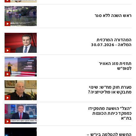
בעולם
D&B BUSINESS
פוליטי
אוכל
ראש השנה ללא סגר
בחירות 2026
ערב טוב עם גיא פינס
מילה ביום
נסיעות
המהדורה המרכזית
המלאה - 30.07.2026
כלכלה
מפת האתר
מונדיאל
12+
תחזית מזג האוויר
לסופ"ש
mako
English Edition
מגזין N12
דרושים חדשות 12
סערת חוק מח"ש: שינוי
מתבקש או פוליטיזציה?
תרבות
duns 100
din.co.il
LifeStyle
"הצל" הושעה מתפקידו
כמפקד כיתת הכוננות
מדיני
המומחים במשכנתאות
בת"א
בארץ
MED12
החשש להסלמה ביו"ש –