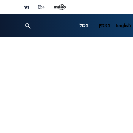
English
המגזין
הכול
ספורט
פרשנות
ת 12
business