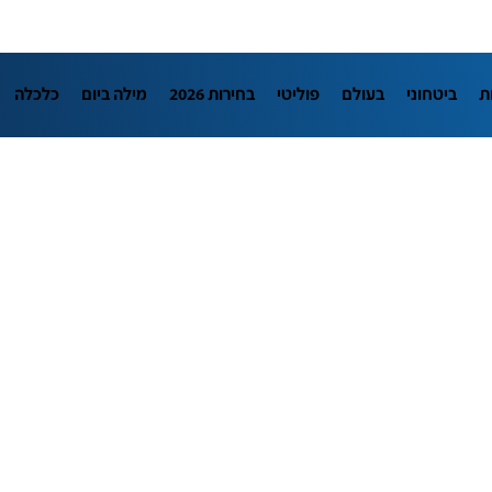
ת
ביטחוני
בעולם
פוליטי
בחירות 2026
מילה ביום
כלכלה
L
מדיני
בארץ
פלילי
חינוך
צרכנות
עיצוב ונדל"ן
TECH12
יבה
הפודקאסטים
נוסבאום מקליד
DATA
תוכניות
דרושים חדשו