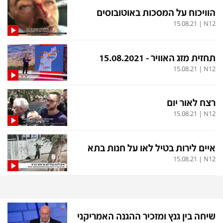
פלילי
המטולוגיה
הוויכוח על המסכות באוטובוסים
15.08.21
|
N12
חינוך
ועידות קשת 12
צרכנות
לאנג אמבישן
תחזית מזג האוויר - 15.08.2021
עיצוב ונדל''ן
להיאבק בסרטן
15.08.21
|
N12
TECH12
פרקינסון
ספורט
שכונה עם הכל
רצח לאור יום
15.08.21
|
N12
דעות ופרשנויות
כַּבֵּד את הַכָּבֵד
בריאות
השקעות למתקדמים
איים לירות בטיל לאו על חנות בתא
מדע וסביבה
שאלה אחת ביום
15.08.21
|
N12
פודקאסטים
דרושים IL
נוסבאום מקליד
easy
שיחה בין גנץ ומזכיר ההגנה האמריקני
DATA
15.08.21
|
N12