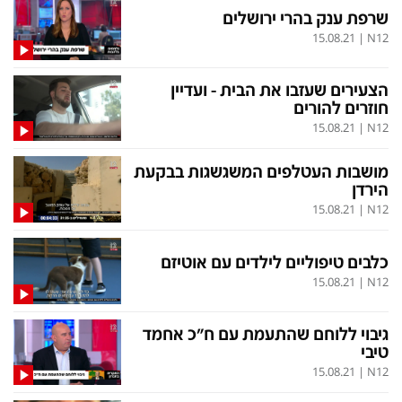
בעולם
D&B BUSINESS
שרפת ענק בהרי ירושלים
פוליטי
אוכל
15.08.21
|
N12
בחירות 2026
ערב טוב עם גיא פינס
הצעירים שעזבו את הבית - ועדיין
מילה ביום
נסיעות
חוזרים להורים
15.08.21
|
N12
כלכלה
מפת האתר
מושבות העטלפים המשגשגות בבקעת
מונדיאל
12+
הירדן
mako
English Edition
15.08.21
|
N12
מגזין N12
דרושים חדשות 12
כלבים טיפוליים לילדים עם אוטיזם
תרבות
duns 100
15.08.21
|
N12
din.co.il
LifeStyle
גיבוי ללוחם שהתעמת עם ח"כ אחמד
מדיני
המומחים במשכנתאות
טיבי
15.08.21
|
N12
בארץ
MED12