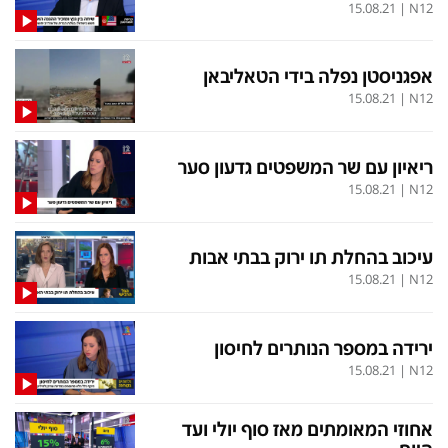
אפגניסטן נפלה בידי הטאליבאן
תכניות חדשות 12
15.08.21
|
N12
המהדורה המרכזית
אולפן שישי
ריאיון עם שר המשפטים גדעון סער
שבע
חדשות סוף השבוע
15.08.21
|
N12
שש עם
המהדורה הצעירה
חמש עם רפי רשף
מבזקים
עיכוב בהחלת תו ירוק בבתי אבות
15.08.21
|
N12
מהדורה ראשונה
מהדורות מלאות
12 בצוהריים
ירידה במספר הנותרים לחיסון
15.08.21
|
N12
הגדרות
פנו אלינו
אחוזי המאומתים מאז סוף יולי ועד
מדיניות פרטיות
צרו קשר
היום
תנאי שימוש
המייל האדום
15.08.21
|
N12