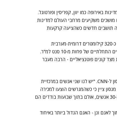
נות באירופה כמו יוון, קפריסין ופורטוגל.
 מושכים משקיעים מרחבי העולם למדינות
ליה תושבים חדשים כשהציעה קרקעות
לפי דיווח ב-CNN, העיירה גיותנה שבדרום שוודיה - כ-320 קילומטרים דרומית-מערבית
לשטוקהולם - הציעה השנה למכירה מגרשים במחירים התחלתיים של פחות מ-10 סנט למ"ר.
מצד קונים פוטנציאליים - הרבה מעבר
"אנחנו בעצם במשבר", אמר ראש המועצה יוהאן מנסון ל-CNN. "יש לנו שני אנשים במרכזיית
נסון ציין כי כשהמגרשים הוצעו למכירה
לראשונה לפני כחודשיים, במאי, התעניינו בהם רק כ-30 אנשים, אולם בתוך שבועות בודדים הם
, והיא שוכנת סמוך לאגם ונן - האגם הגדול ביותר באיחוד