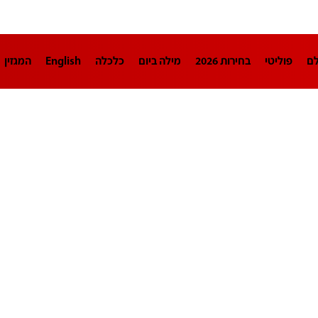
לם
פוליטי
בחירות 2026
מילה ביום
כלכלה
English
המגזין
חינוך
צרכנות
עיצוב ונדל"ן
TECH12
ספורט
פרשנות
בריאו
DA
תוכניות
דרושים חדשות 12
business