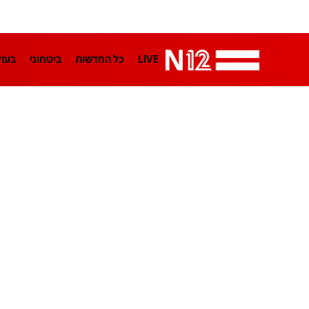
LIVE
כל החדשות
ביטחוני
בעו
LifeStyle
מדיני
בארץ
פלילי
הפודקאסטים
נוסבאום מקליד
TA