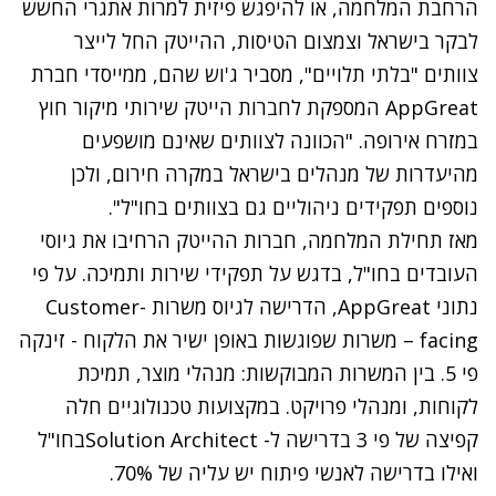
הרחבת המלחמה, או להיפגש פיזית למרות אתגרי החשש
לבקר בישראל וצמצום הטיסות, ההייטק החל לייצר
צוותים "בלתי תלויים", מסביר ג'וש שהם, ממייסדי חברת
AppGreat המספקת לחברות הייטק שירותי מיקור חוץ
במזרח אירופה. "הכוונה לצוותים שאינם מושפעים
מהיעדרות של מנהלים בישראל במקרה חירום, ולכן
נוספים תפקידים ניהוליים גם בצוותים בחו"ל".
מאז תחילת המלחמה, חברות ההייטק הרחיבו את גיוסי
העובדים בחו"ל, בדגש על תפקידי שירות ותמיכה. על פי
נתוני AppGreat, הדרישה לגיוס משרות Customer-
facing – משרות שפוגשות באופן ישיר את הלקוח - זינקה
פי 5. בין המשרות המבוקשות: מנהלי מוצר, תמיכת
לקוחות, ומנהלי פרויקט. במקצועות טכנולוגיים חלה
קפיצה של פי 3 בדרישה ל- Solution Architectבחו"ל
ואילו בדרישה לאנשי פיתוח יש עליה של 70%.