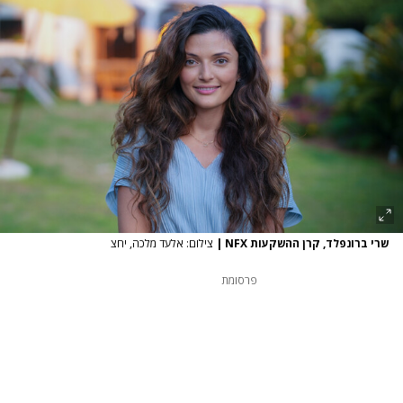
שרי ברונפלד, קרן ההשקעות NFX
|
צילום: אלעד מלכה, יחצ
פרסומת