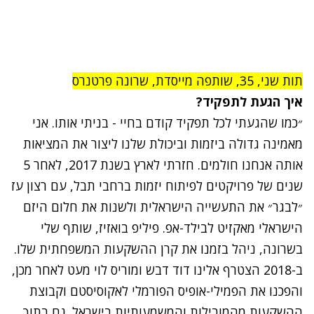
תות שני, 35, שותפה מייסדת, שרונה פרטנרס
איך הגעת לתפקיד?
״כמו שהגעתי לכל תפקיד קודם בחיי - בניתי אותו. אני
מאמינה גדולה ביזמות וביכולת שלנו ליצור את המציאות
אותה אנחנו חולמים. חזרתי לארץ בשנת 2017, לאחר 5
שנים של פרויקטים לפיתוח יזמות ברחבי תבל, עם רצון עז
״לבגר״ את התעשייה הישראלית ולשנות את חלום היזם
הישראלי מאקזיט לבילד-אפ. פיליפ בואזיז, שותף שלי
בשרונה, ניהל בזמנו את קרן ההשקעות המשפחתית שלו.
ב-2018 הצטרף אלינו דוד דבש ומוריס לוי מעט לאחר מכן,
והפכנו את הפמילי-אופיס הפורמלי לאקוסיסטם וקבוצת
ההשקעות מהמובילות והמשמעותיות בישראל. גם בתוך