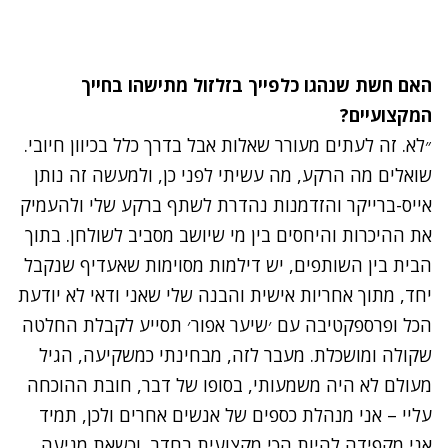
האם חשת שנהגו כלפייך בזלזול מתישהו בחייך
המקצועיים?
״לא. זה לעתים מעורר שאלות אבל בדרך כלל בכיוון חיובי.
שואלים מה הרקע, מה עשיתי לפני כן, ולמעשה זה נותן
אייס-ברייקר והזדמנות נהדרת לשתף ברקע שלי ולהעמיק
את ההיכרות והיחסים בין מי שיושב מסביב לשולחן. בתוך
הבית בין השותפים, יש דילמות מסוימות שאעדיף שנקבל
יחד, מתוך אחריות אישית והבנה שלי שאני ודאי לא יודעת
הכל ופרספקטיבה עם ׳שיער אפור׳ תסייע לקבלת החלטה
שקולה ומושכלת. מעבר לזה, מבחינתי כמשקיעה, הגיל
מעולם לא היה משמעותי, בסופו של דבר, חובת ההוכחה
עליי – אני מנהלת כספים של אנשים אחרים ולכן, תמיד
אני מקפידה להיות הכי מקצועית בחדר, וכשאת מגיעה