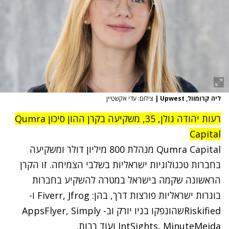
ליה קרומוול, Upwest
|
צילום: עדי אקשטיין
רעות יהודה גולן, 35, משקיעה בקרן ההון סיכון Qumra
Capital
Qumra Capital מנהלת 800 מיליון דולר ומשקיעה
בחברות טכנולוגיות ישראליות בשלבי הצמיחה. זו הקרן
הראשונה שקמה בישראל במטרה להשקיע בחברות
בוגרות ישראליות פורצות דרך, בהן: Fiverr, Jfrog ו-
Riskifiedשהונפקו בניו יורק וב- AppsFlyer, Simply
IntSights, MinuteMeida ועוד רבות.