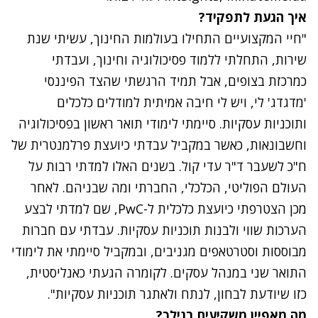
איך הגעת לתפקיד?
"חיי המקצועיים התחילו בעולמות החינוך, עשיתי שנת
שירות, התחלתי ללמוד פסיכולוגיה וחינוך, ועבדתי
כמרכזת בצופים, אבל תמיד הרגשתי שהצד הפיננסי
'מדגדג' לי, ויש לי חיבה אמיתית למודלים כלכלים
ותוכניות עסקיות. סיימתי לימודי תואר ראשון בפסיכולוגיה
וחשבונאות, כאשר במקביל עבדתי כיועצת פרלמנטרית של
ח"כ לשעבר ד"ר עדי קול. בשנים האלו למדתי רבות על
העולם הפוליטי, הכלכלי, החברתי ומה שבניהם. לאחר
מכן הצטרפתי כיועצת כלכלית ל-PwC, שם למדתי לבצע
הערכות שווי ולבנות תוכניות עסקיות. עבדתי עם חברות
מבוססות וסטרטאפים מגניבים, ובמקביל סיימתי את לימודי
התואר שני במנהל עסקים. לקומרה הגעתי כאנליסטית,
כזו שיודעת לבחון, לנתח ולאתגר תוכניות עסקיות".
מה מאפיין משקיעים בגילך?