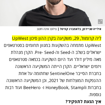
אילייה שניידמן, בלאמברג קפיטל
|
צילום: אינה חזנוב
ליה קרומוול, 29, משקיעה בקרן ההון סיכון UpWest
UpWest מתמחה בהשקעות במגוון תחומים בסטרטאפים
ישראלים בשלב ה-Seed וה-Pre- Seed. הקרן מנהלת
מאה מיליון דולר ועד היום השקיעה בכמאה סטרטאפים
ויזמים ישראליים. הקרן הייתה המשקיעה הראשונה
בחברת הסייבר SentinelOne שחתומה על אחת
ההנפקות המוצלחות של 2021, וכן המשקיעה הראשונה
בחברות HoneyBook, Stampli ו- BeeHero ועוד רבות
נוספות.
איך הגעת לתפקיד?