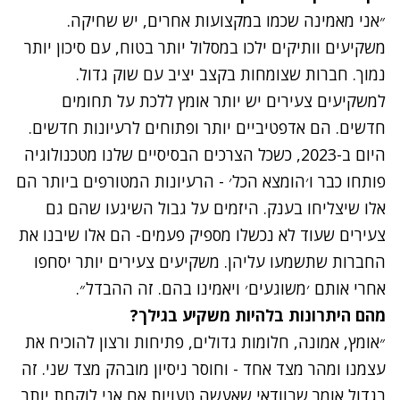
״אני מאמינה שכמו במקצועות אחרים, יש שחיקה.
משקיעים וותיקים ילכו במסלול יותר בטוח, עם סיכון יותר
נמוך. חברות שצומחות בקצב יציב עם שוק גדול.
למשקיעים צעירים יש יותר אומץ ללכת על תחומים
חדשים. הם אדפטיביים יותר ופתוחים לרעיונות חדשים.
היום ב-2023, כשכל הצרכים הבסיסיים שלנו מטכנולוגיה
פותחו כבר ו׳הומצא הכל׳ - הרעיונות המטורפים ביותר הם
אלו שיצליחו בענק. היזמים על גבול השיגעו שהם גם
צעירים שעוד לא נכשלו מספיק פעמים- הם אלו שיבנו את
החברות שתשמעו עליהן. משקיעים צעירים יותר יסחפו
אחרי אותם ׳משוגעים׳ ויאמינו בהם. זה ההבדל״.
מהם היתרונות בלהיות משקיע בגילך?
״אומץ, אמונה, חלומות גדולים, פתיחות ורצון להוכיח את
עצמנו ומהר מצד אחד - וחוסר ניסיון מובהק מצד שני. זה
בגדול אומר שבוודאי שאעשה טעויות אם אני לוקחת יותר