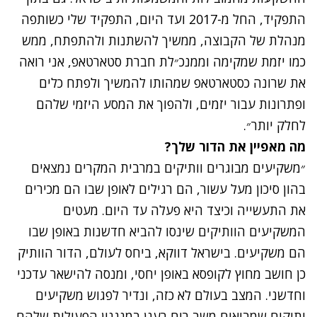
התפקיד, החל מ-2017 ועד היום, התפקיד שלי כשותפה
מנהלת של הקבוצה, ממשיך להשתנות ולהתפתח, ממש
כמו יזמת שמקימה וממנכ״לת חברת סטארטאפ, אני רואה
את שרונה כסטארטאפ שמהותו להמשיך ולפתח כלים
ופתרונות עבור יזמים, ולהפוך את המסע היזמי שלהם
לחלק יותר״.
מה מאפיין את הדור שלך?
״משקיעים מבוגרים וותיקים במרבית המקרים נמצאים
בהון סיכון מעל עשור, הם רגילים לאופן שבו הם מכירים
את התעשייה וכיצד היא פעלה עד היום. מעטים
המשקיעים הוותיקים שינסו להביא חדשנות באופן שבו
הם משקיעים. בישראל דווקא, ביחס לעולם, הדור הוותיק
כן חושב מחוץ לקופסא באופן יחסי, ומנסה להישאר עדכני
וחדשני. המצב בעולם לא כזה, ונדיר לפגוש משקיעים
ותיקים שמביאים משב רוח רענן במנגנון הפעילות שלהם