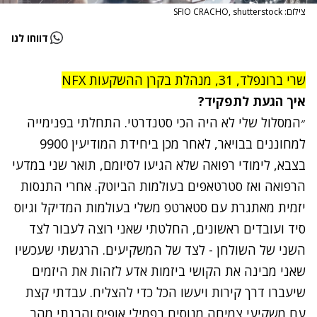
צילום: SFIO CRACHO, shutterstock
דווחו לנו
שרי ברונפלד, 31, מנהלת בקרן ההשקעות NFX
איך הגעת לתפקיד?
״המסלול שלי לא היה הכי סטנדרטי. התחלתי בפנימייה
למחוננים בבויאר, לאחר מכן ביחידת המודיעין 9900
בצבא, לימודי רפואה שלא הגיעו לסיומם, תואר שני במדעי
הרפואה ואז סטרטאפים בעולמות הביוטק. אחרי התנסות
יזמית מאתגרת עם סטארטפ משלי בעולמות המדיקל וגיוס
סיד ועובדים ראשונים, החלטתי שאני רוצה לעבור לצד
השני של השולחן - לצד של המשקיעים. הרגשתי שעכשיו
שאני מבינה את הקושי ביזמות אדע לזהות את היזמים
שיעברו דרך קירות ויעשו הכל כדי להצליח. עבדתי קצת
עם משקיעי צמיחה מנוסים בפמילי אופיס והבנתי מהר