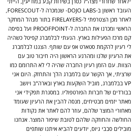
״לאחר שחרורי מצה"ל כסרן בשירות קבע במודיעין, הייתי
העובד ראשון ב-DOJO LABS- שנמכרה ל-FORESCOUT,
לאחר מכן הצטרפתי ל-FIRELAYERS בתור מנהל המחקר
הראשי ומכרנו את החברה ל-PROOFPOINT ועל בסיסה
קם מרכז הפעילות בארץ. הגעתי לבלמברג קפיטל כשהיה
לי רעיון להקמת סטארט אפ עם שותף. הצגנו לבלמברג
את הרעיון שלנו ומהרגע הראשון היה חיבור טוב עם
הצוות. עם הזמן רעיון החברה שהיה לי לא התרומם כמו
שרציתי, אך הקשר עם בלמברג הלך והתחזק. היום אני
VP בבלמברג, מוביל השקעות בארץ ובארה"ב ויושב
בבורדים של חברות הפורטפוליו. במסגרת תפקידי אני
מאתר יזמים מבטיחים, מנסה להבין את הרעיון שעומד
מאחורי המוצר שלהם, עוזר להם לאתר את נקודות
החולשה והחוזקה שלהם לטובת שיפור המוצר. אנחנו
מובילים סבבי גיוס, יודעים להביא איתנו שותפים