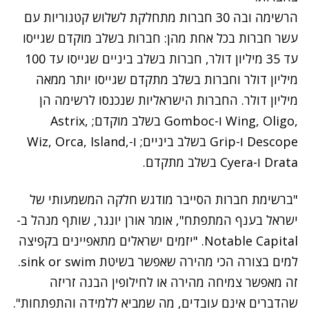
הרשימה ובה 30 חברות מתחלקת לשלוש קטגוריות עם
עשר חברות בכל אחת מהן: חברות בשלב מוקדם שגייסו
עד 35 מיליון דולר, חברות בשלב ביניים שגייסו עד 100
מיליון דולר וחברות בשלב מתקדם שגייסו יותר ממאה
מיליון דולר. החברות הישראליות שנכנסו לרשימה הן
,Wing, Oligo ו-Gomboc בשלב מוקדם; Astrix,
Descope ו-Grip בשלב ביניים; ו-Wiz, Orca, Island,
Drata ו-Cyera בשלב מתקדם.
"ברשימת חברות הסייבר מודגש חלקה המשמעותי של
ישראל בענף המתפתח", אומר אורן יונגר, שותף מנהל ב-
Notable Capital. "יזמים ישראלים מתאפיינים בקפיצה
למים בצורה הכי מהירה שאפשר בשיטת sink or swim.
זה מאפשר צמיחה מהירה או לחילופין הבנה זריזה
שהדברים אינם עובדים, מה שמביא ללמידה והתפתחות".