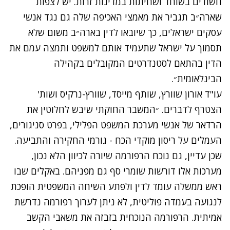
חשודים בשוחד ושחיתות במדינות זרות. יש לצפות
שארה״ב תגביר את מאמצי האכיפה שלה גם נגד אנשי
עסקים ישראלים, כך שיובאו לדין בארה״ב משום שלא
תסמוך על ישראל שתעמיד אותם למשפט ותמצה עמם את
הדין בהתאם לסטנדרטים המקובלים בקהילה
הבינלאומית״.
עו"ד אורון שוורץ, שותף מייסד, שוורץ-נרקיס ושות'
הצטרף לדברים. ״המשבר החוקתי שיבש לחלוטין את
הרדאר של אנשי מערכת המשפט הפלילי, בפרט סניגורים,
העמלים על ריסון מוקדי הכח - גורמי החקירה והתביעה.
שכן עדיין, גם נוכח הרפורמה שיורה לכיוון הלא נכון,
מערכות אלו דורשות שומרי סף גם מפניהם. באקלים שבו
ראש ממשלה עומד לדין ולפתע השיחה המשפטית הופכת
לנגועה בעמדה פוליטית, לא ניתן לערוך רפורמה נדרשת
אמיתית. הרפורמה הנוכחית בזבזה את משאבי הקשב