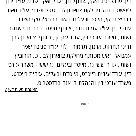
דין, פרופ' יניב ואקי, שותף, חן, יערי, ואקי ושות׳, עו"ד ירון
ליפשס, מנהל מחלקת צווארון לבן, כספי ושות׳, עו"ד מאור
ברדיצ'בסקי, מייסד ובעלים, מאור ברדיצ'בסקי משרד
עורכי דין, עו"ד עמית חדד, שותף מייסד, חדד רוט שנהר
ושות', משרד עורכי דין, עו"ד ערן זך, שותף, צווארון לבן
ודיני תחרות, ארנון, תדמור – לוי, עו"ד פנינה שפר
עמנואל, ראש משותף מחלקת צווארון לבן, ש. הורוביץ
ושות', עו"ד ששי גז, מייסד ובעלים, גז ששי - משרד עורכי
דין, עו"ד עידית רייכרט, מייסדת ובעלים, עידית רייכרט,
משרד עורכי דין והנהלת דן אנד ברדסטריט.
מצאתם טעות לשון?
פרסומת