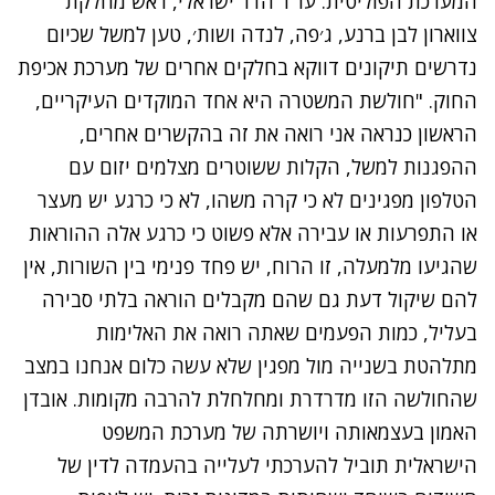
המערכת הפוליטית. עו"ד הדר ישראלי, ראש מחלקת
צווארון לבן ברנע, ג׳פה, לנדה ושות׳, טען למשל שכיום
נדרשים תיקונים דווקא בחלקים אחרים של מערכת אכיפת
החוק. "חולשת המשטרה היא אחד המוקדים העיקריים,
הראשון כנראה אני רואה את זה בהקשרים אחרים,
ההפגנות למשל, הקלות ששוטרים מצלמים יזום עם
הטלפון מפגינים לא כי קרה משהו, לא כי כרגע יש מעצר
או התפרעות או עבירה אלא פשוט כי כרגע אלה ההוראות
שהגיעו מלמעלה, זו הרוח, יש פחד פנימי בין השורות, אין
להם שיקול דעת גם שהם מקבלים הוראה בלתי סבירה
בעליל, כמות הפעמים שאתה רואה את האלימות
מתלהטת בשנייה מול מפגין שלא עשה כלום אנחנו במצב
שהחולשה הזו מדרדרת ומחלחלת להרבה מקומות. אובדן
האמון בעצמאותה ויושרתה של מערכת המשפט
הישראלית תוביל להערכתי לעלייה בהעמדה לדין של