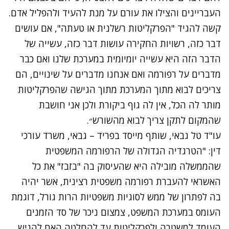
העבריינים והצילו את עורם על מנת להעיד ולהפליל אדם.
קשה להגיד "הפרקליטות רשלנית או טעתה", אם עושים
דבר כזה, רשויות החקירה עושות דבר כזה, עשייה של
הדבר הזה היא עשייה יומיומית במערכת שלנו ואם כבר
מדברים על רפורמה ואם אנחנו מדברים על שינויים, הם
צריכים לבוא מתוך המערכת מתוך הגישה שהפרקליטות
מותר לה הכל, אין לה גוף ביקורת ולכן אני חושבת
שהמקום לתקן צריך לבוא מהשורש״.
עו"ד טל גבאי, שותף מייסד בפריד – גבאי, משרד עורכי
דין: "הטרגדיה הגדולה של הרפורמה המשפטית
שהממשלה מובילה היא שהעיסוק בה "בזבז" את כל
האשראי להעברת רפורמה משפטית רצינית, אשר יהיה
בה לפתרון של ממש לסוגיות משפטיות הרות גורל, דוגמת
העומס במערכת המשפט, צמצום ניכר של סד הזמנים
העומד למשטרה ולפרקליטות עד להחלטה האם להגיש