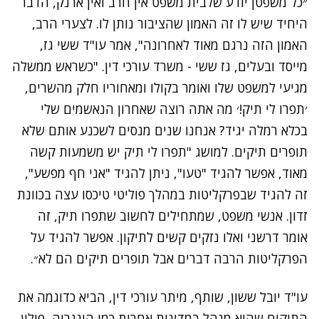
״כל משפטן יודע שלבית משפט אין חרב ואין ארנק, הדבר
היחיד שיש לו זה האמון שהציבור נותן לו. לצערי הרב,
האמון הזה נרגם מאוד לאחרונה", אמר עו"ד ששי גז,
מייסד ובעלים, גז ששי - משרד עורכי דין. "כשראש ממשלה
מגיעי למשפט שלו ואומר בקולו ומאחוריו חלק מהשרים,
׳תפרו לי תיק!׳ מה אתה רוצה שאחרון הנאשמים שלי
בכלא רמלה יגיד? אנחנו שנים מנסים לשכנע אותם שלא
תופרים תיקים. למושג "תפרו לי תיק יש משמעות קשה
מאוד, אפשר להגיד "טעו", ניתן להגיד "אני חף מפשע",
זה להגיד שבפרקליטות במהלך פוליטי טיכסו עצה בכוונת
זדון. אנשי משפט, שמתחילים לחשוב שתפרו תיק, זה
אומר דרשני ואלו נזקים קשים לתיקון. אפשר להגיד על
הפרקליטות הרבה דברים אבל תופרים תיקים הם לא״.
עו"ד יובל ששון, שותף, מיתר עורכי דין, הביא כדוגמה את
התיקים שהוא מנהל במדינות אחרות כמו הונגריה, פולין,