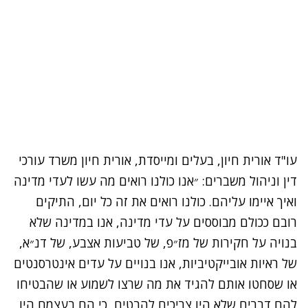
עו"ד אורית חיון, בעלים ומייסדת, אורית חיון משרד עורכי
דין וניהול משברים: ״אנו כולנו רואים מה עשו לעדי מדינה
ואיך איימו עליהם. כולנו רואים את זה כל יום, התיקים
רובם ככולם מבוססים על עדי מדינה, אנו במדינה שלא
בנויה על חקירות של מז״פ, של טביעות אצבע, של דנ״א,
של ראיות אובייקטיביות, אנו בנויים על עדים אינטרסנטים
או שסחטו אותם להגיד את מה שרצו לשמוע או שהבטיחו
להם דברים שלא היו צריכים להבטיח, כי הם בעצמם היו