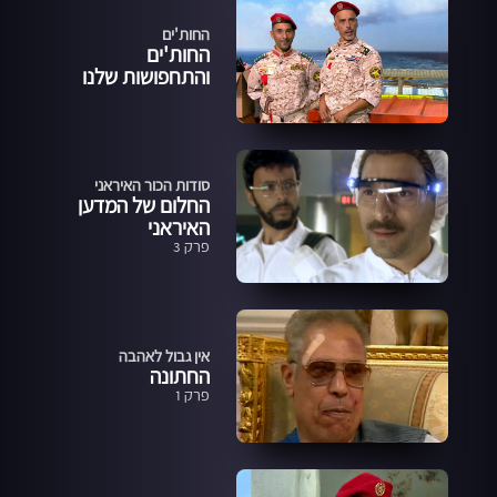
החות'ים
החות'ים
והתחפושות שלנו
סודות הכור האיראני
החלום של המדען
האיראני
פרק 3
אין גבול לאהבה
החתונה
פרק 1