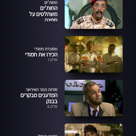
החות'ים
החות'ים
משתלטים על
ספינה
מסעדת חמודי
הכירו את חמודי
פרק 1
סודות הכור האיראני
המדענים מבקרים
בבנק
פרק 6