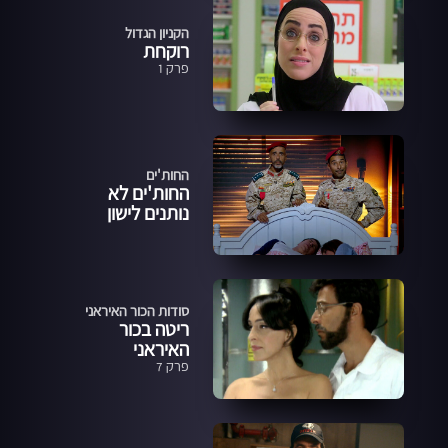
הקניון הגדול
רוקחת
פרק 1
החות'ים
החות'ים לא
נותנים לישון
סודות הכור האיראני
ריטה בכור
האיראני
פרק 7