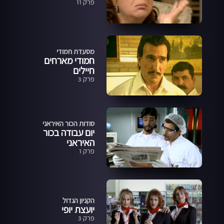
פרק 11
מסעדת חמודי
חמודי מארחים
חיילים
פרק 3
סודות הכור האיראני
יום עבודה בכור
האיראני
פרק 1
הקניון הגדול
יועצת יופי
פרק 3