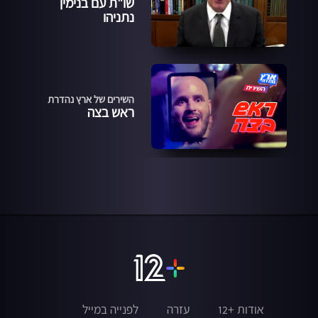
שו"ת עם בנימין
נתניהו
השירים של ארץ נהדרת
ראש בצה
אודות +12
עזרה
לפנייה במייל