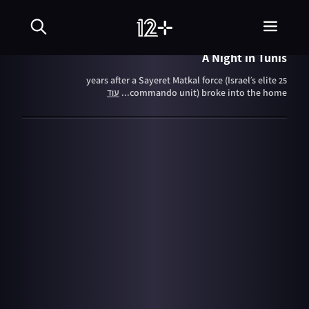
27.05.13
Uvda
A Night in Tunis
25 years after a Sayeret Matkal force (Israel’s elite
commando unit) broke into the home...
עוד