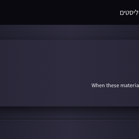
ליסטים
When these materials