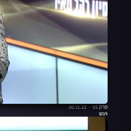
פרק 55
30.12.22
ויגש