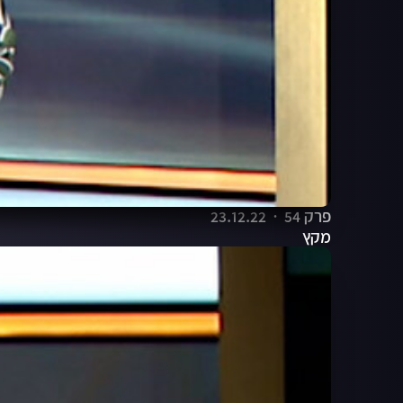
פרק 54
23.12.22
מקץ