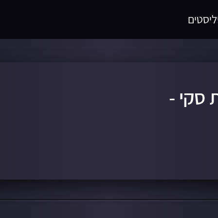
ליסטים
סקי -