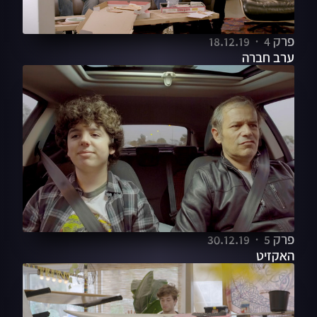
פרק 4
18.12.19
ערב חברה
פרק 5
30.12.19
האקזיט