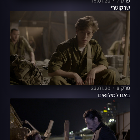
פרק 7
15.01.20
שרקוטרי
פרק 8
23.01.20
באנו למילואים