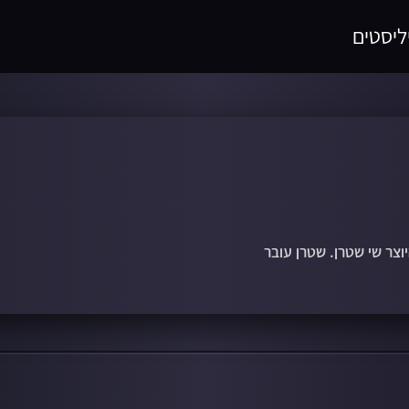
ליסטים
צר שי שטרן. שטרן עובר