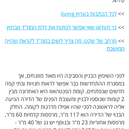
המתחזים
ברכות ותפילות
מגזין סוף השבוע
עור בריא זה עור יפה
>>
לכל הכתבות בערוץ living
>>
כך תוודאו שאי אפשר לפתוח את דלת הממ"ד מבחוץ
חופש
זמני היום
סברי מרנן
CowFree
>>
מרחב של שקט: מה צריך לשים בממ"ד לקראת שהייה
כסף
MED12
גלית ואילנית
ממושכת
הורים
MEDIO נדל''ן
המטבח המנצח VIP
לפני השיפוץ הבניין והסביבה היו מאוד מוזנחים, אך
הקומה ה-12
הריון ולידה
SENSES
במסגרת ההתחדשות כבר אפשר לראות חנויות ובתי קפה
חדשים שנפתחים. קומת הפנטהאוז היא האחרונה מבין
כל התכניות
תקשורת ושיווק
Summer Mix
2 קומות שנוספו לבניין ומעצבת הפנים של הדירה הגיעה
אליה לראשונה לפני שהיו אפילו מדרגות לקומה. החלק
הבנוי של הדירה הוא 117 מ"ר, מרפסות קדמיות 60 מ"ר,
גאווה
רוצים לזכות בפרס?
מרפסות אחוריות 23 מ"ר ובנוסף יש גג של 40 מ"ר -
סה"כ שטח של 240 מ"ר לדירת 5 חדרים ובה גם סלון