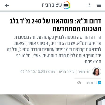
עיצוב הבית
עוד
מדורים
הגדרות
תכניות קשת
השותפים שלנו
דרום ת"א: פנטהאוז של 240 מ"ר בלב
N12
צור קשר
לוח שידורים
לוח חופשות 2026-2025
אוויר לנשימה
השכונה המתחדשת
אנשי הנגב
צבא וביטחון
תנאי שימוש
הרשמה לתכניות
זמני כניסת ויציאת שבת
הדירה החדשה נוספה לבניין כקומה עליונה במסגרת
פרויקט תמ"א. יש בה 5 חדרים, 4 כיווני אוויר, יציאות
למרפסת קדמית ולמרפסת אחורית והרבה סטייל, וכל זה
פלילים+
מפת אתר
בדרך לתואר
המירוץ למיליון
מדיניות פרטיות
יחד הופך אותה לבית הבהיר והנעים שעליו חלמו בני
המשפחה
סלבס
RSS
במטבח עם סוגת
רוקדים עם כוכבים
רוני מואב
|
עיצוב הבית |
פורסם 07:00 10.10.23
tvbee
רואים רחוק
בראייה כוללת
חתונה ממבט ראשון
תגובות
מוזיקה
דרושים IL
מאסטר שף
מה קורה בקשת