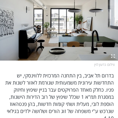
mako היטליסט
הכוכב הבא
בואו לעבוד איתנו
לצאת מהאוטומט
מגזין XTRA
תרבות
הזמר במסכה
פרטיות ותנאי שימוש
אוכל
אודות מאקו
נינג'ה ישראל
מענק שעובד בשבילך
ארץ נהדרת
מצדיעים למילואים
פרסום ממומן באתר
Fashion Forward
בריאות
מתגייסים
אופירה ולוינסון
הניוזלטרים שלנו
צילום
: גדעון לוין
בדרום תל אביב, בין התחנה המרכזית ללווינסקי, יש
12+
דיגיטל
נדל"ן מדיה
חדשות הבוקר
התחדשות עירונית משמעותית שגורמת לאזור לשנות את
פניו. כחלק מאחד הפרויקטים עבר בניין שיפוץ וחיזוק
במסגרת תמ"א 1 שכלל שיפוץ של רוב הדירות הישנות,
HIX
easy
הכרישים
סרטן ריאה
הוספת לובי, מעלית ושתי קומות חדשות, בהן פנטהאוז
שנרכש ע"י משפחה של זוג הורים ושלושה ילדים בגילאי
עובדה
לאב איילנד
עיצוב הבית
סרטן שד גרורתי
4-10.