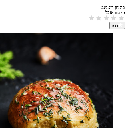
בת חן דיאמנט
mako אוכל
דרגו