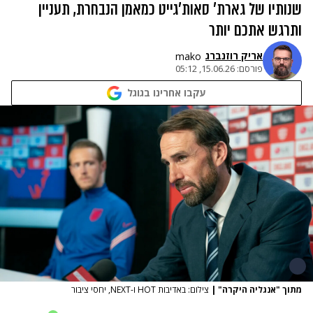
שנותיו של גארת' סאות'גייט כמאמן הנבחרת, תעניין
ותרגש אתכם יותר
אריק רוזנברג
mako
פורסם:
15.06.26, 05:12
עקבו אחרינו בגוגל
מתוך "אנגליה היקרה"
|
צילום: באדיבות HOT ו-NEXT, יחסי ציבור