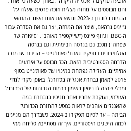
ארבעה פרקים ל"אנגליה היקרה", באורך כשעה כל אחד,
והם מבוססים על מחזה מצליח וזוכה פרסים שעלה על
הבמות בלונדון ב-2023 ונושא את אותו השם. המחזאי
ג'יימס גרהאם, שיצר את המחזה, יצר גם את הסדרה עבור
ה-BBC, וג'וזף פיינס ("שייקספיר מאוהב", "סיפורה של
שפחה") מככב גם בגרסה הבימתית וגם בגרסה
הטלוויזיונית בתפקיד גארת' סאות'גייט – הגיבור שבמרכז
הדרמה הספורטיבית הזאת. הכל מבוסס על אירועים
אמיתיים: העלילה נפתחת במינויו של סאות'גייט בסוף
2016 למאמן נבחרת אנגליה בכדורגל, באופן מקרי למדי
ומבלי שהיה לו ניסיון באימון ברמות הגבוהות של הכדורגל
העולמי, ועוקבת אחריו ואחר חניכיו בנבחרת במה
שהאנגלים אוהבים לראות כמסע להחזרת הכדורגל
הביתה – עד לסיום תפקידו ב-2024, כשבדרך הם מגיעים
לכמה הישגים היסטוריים. איך זה מסתיים? סליחה ממי