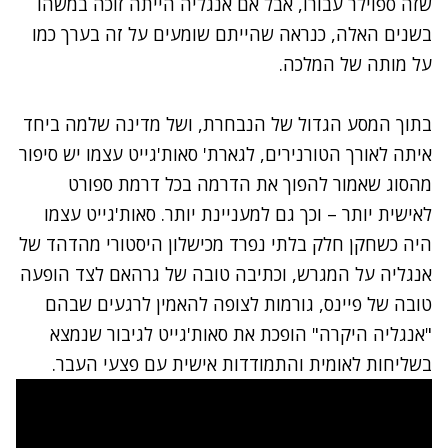
שזה ספוילר עבורו, אבל אם אנגליה הייתה זוכה במשהו
בשנים האלה, כנראה שהייתם שומעים על זה בערך כמו
על מותה של המלכה.
בתוך המסע הגדול של הנבחרת, ושל מדינה שלמה ביחד
איתה לאורך הטורנירים, לגארת' סאות'גייט עצמו יש סיפור
מהסוג שאמור להפוך את הדרמה בכל דרמת ספורט
לאישית יותר – וכך גם למעניינת יותר. סאות'גייט עצמו
היה כשחקן חלק בלתי נפרד מכישלון היסטורי מהדהד של
אנגליה על המגרש, וכתיבה טובה של גרהאם לצד הופעה
טובה של פיינס, גורמות לצופה להאמין לרגעים שבהם
"אנגליה היקרה" הופכת את סאות'גייט לגיבור שנמצא
בשליחות לאומית והתמודדות אישית עם פצעי העבר.