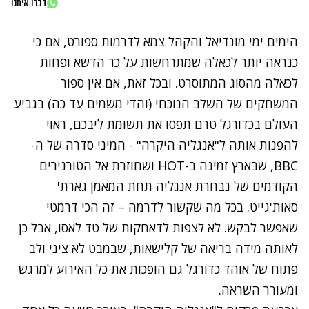
דברו איתנו
הימים ימי
מונדיאל
והקהל צמא לדרמות ספורט, אם כי
כנראה יותר לכאלה שמתרחשות על כר הדשא ופחות
לכאלה מהסוג המתוסרט. ובכל זאת, אם אין ספור
המשחקים של השלב הנוכחי (והדי משמים עד כה) בגביע
העולם בכדורגל טרם תפסו את תשומת ליבכם, ראוי
להפנות אותה ל"אנגליה היקרה" - המיני סדרה של ה-
BBC, שבארץ זמינה ב-HOT ושחוזרת אל הטורנירים
הקודמים של נבחרת אנגליה תחת המאמן גארת'
סאות'גייט. בכל מה שקשור לדרמה – זה הכי דרמטי
שאפשר לבקש. לא לצפות לדאחקות של טד לאסו, אבל כן
לאותה מידה בריאה של קלישאות, שבמבט לא ציני ולב
פתוח של אוהד כדורגל גם הופכות את כל האירוע למרגש
ומעורר השראה.