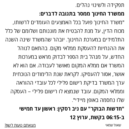
תפקידה ולשינוי נהלים.
ממשרד החינוך ממסר בתגובה לדברים:
"משרד החינוך פועל בכל האמצעים העומדים לרשותו,
מכוח הדין, על מנת להבטיח את מוגנותם ושלומם של כלל
התלמידים במערכת החינוך. יובהר שהמשרד שינה השנה
את ההנחיות להעסקת ממלאי מקום. בהתאם לנוהל
החדש, על מנהל בית הספר לבדוק מראש במערכות
המשרד אם ממלא המקום מאושר לעבודה. אם הוא לא
אושר, אסור להעסיקו. לקראת שנת הלימודים הנוכחית
ערך המשרד בדיקת רישום פלילי לכל עובדי ההוראה
וממלאי המקום. עובד שנמצא לו רישום פלילי – העסקה
שלו נחסמה באופן מיידי".
"חדשות הבוקר" עם ניב רסקין: ראשון עד חמישי
ב-06:15 בקשת, ערוץ 12
מצאתם טעות לשון?
שאול שמאי