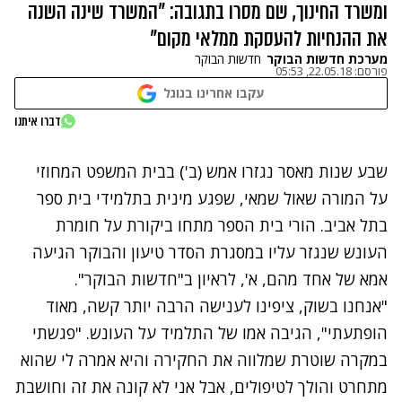
ומשרד החינוך, שם מסרו בתגובה: "המשרד שינה השנה
את ההנחיות להעסקת ממלאי מקום"
מערכת חדשות הבוקר
חדשות הבוקר
פורסם:
22.05.18, 05:53
עקבו אחרינו בגוגל
נתקלנו בבעיה
דברו איתנו
נסה שוב
שבע שנות מאסר נגזרו אמש (ב') בבית המשפט המחוזי
על המורה שאול שמאי, שפגע מינית בתלמידי בית ספר
בתל אביב. הורי בית הספר מתחו ביקורת על חומרת
העונש שנגזר עליו במסגרת
הסדר טיעון
והבוקר הגיעה
אמא של אחד מהם, א', לראיון ב"חדשות הבוקר".
"אנחנו בשוק, ציפינו לענישה הרבה יותר קשה, מאוד
הופתעתי", הגיבה אמו של התלמיד על העונש. "פגשתי
במקרה שוטרת שמלווה את החקירה והיא אמרה לי שהוא
מתחרט והולך לטיפולים, אבל אני לא קונה את זה וחושבת