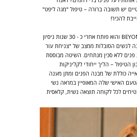
אותותיו על פנינו בלי רחמים? לאנה
 BEYOND לטיפולים אסתטיים יש תשובה ברורה – טיפול "מגה ליפט"
טיפול ה"מגה ליפט" הינו טיפול ייחודי לקליניקות BEYOND והוא פותח אחרי כ - 30 שנות ניסיון
ה לנשים הסובלות ממצב של "צניחת עור
פנים ללא סכין מנתחים. השיטה מבוססת
 הטיפול – הליך ייחודי לקליניקות
הלוקח בחשבון את ה TOTAL LOOK - ראייה כוללת של מבנה הפנים ומתן מענה
טעם האישי שלה המאופיין במראה נשי
בטיחים לכל לקוחה תוצאה נשית, קלאסית