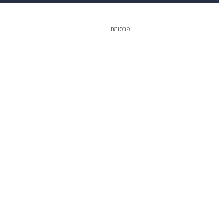
 הבית
אופנה
פרסומת