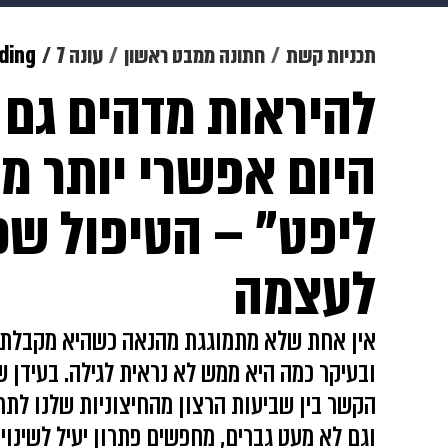
מוזיקה
תרבות
צבא וביטחון
תכניות קשת
חתונה ממבט ראשון
עונה 7
ding
דיגיטל
גאווה
ויוה
משפט
היום אפשרי יותר מ
ליפט" – הטיפול שכ
לעצמה
אין אחת שלא מתמוגגת מהנאה כשהיא מקבלת 
ובעיקר כמה היא ממש לא נראית לגילה. בעידן ש
הקשר בין שביעות הרצון מהחיצוניות שלנו לתח
וגם לא מעט גברים, מחפשים פתרון יעיל לשינ