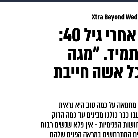
makoZ
בריאות
HIX
ספורט
כסף
הורים
עיצוב
Xtra Beyond Wed
להיראות מדהים גם אחרי גיל 40:
תשעה חודשים
מתכונים
פרויקטים מיוחדים
תמיד. "מגה
ל אשה חייבת
מחמאה על כמה טוב היא נראית
בו כבר כולנו מבינים עד כמה הדוק
ושות הפנימיות - אין פלא שנשים רבות
ויים המתרחשים במראה הפנים שלהם