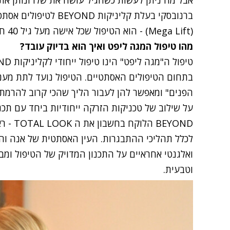
אבל מה ניתן לעשות כשהגיל עושה את שלו ונותן את 
ברנובסקי בעלת קליניקות
(Mega Lift) - הוא הטיפול שכל אישה מעל גיל 40 חייבת להכיר!
מהו טיפול המגה ליפט ואיך הוא בדיוק עובד?
בתחום הטיפולים האסתטיים. הטיפול נועד לתת מענ
הפנים" ומאפשר להן לעבור הליך שהכי קרוב להרמת 
על שילוב של טכניקות הזרקה ייחודיות ביחד עם תכנון
BEYOND 
לכלל תהליכי ההתבגרות. העין האסתטית של אנה וה
ואלגנטי אחראיים על התכנון המדויק של הטיפול ומ
וטבעית.