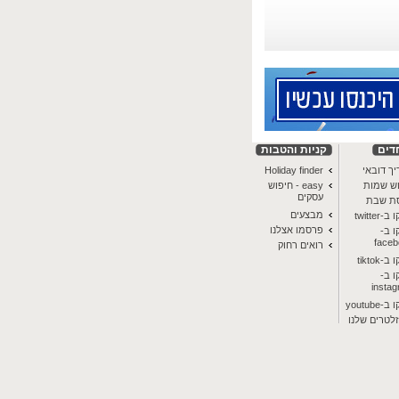
דים
קניות והטבות
ך דובאי
Holiday finder
וש שמות
easy - חיפוש
עסקים
סת שבת
מבצעים
twitter
פרסמו אצלנו
 ב-
face
רואים רחוק
-tiktok
 ב-
insta
youtube
זלטרים שלנו