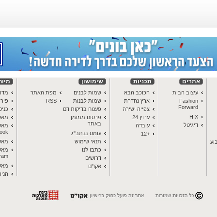
אתרים
תכניות
שימושון
מיוח
עיצוב הבית
הכוכב הבא
שמות לבנים
מפת האתר
מדרי
Fashion
ארץ נהדרת
שמות לבנות
RSS
פיר
Forward
צפייה ישירה
פענוח בדיקות דם
כני
HIX
ערוץ 24
פרסום ממומן
מאקו ב-
באתר
דיגיטל
עובדה
מאקו
book
עומס בנתב"ג
+12
תנאי שימוש
מאקו ב
וע
כתבו לנו
מאקו
gram
דרושים
מאקו ב-
אקו"ם
הניו