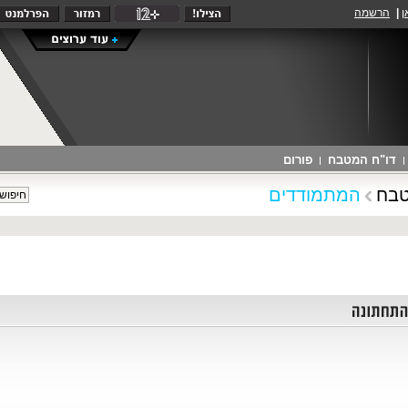
ן
|
הרשמה
חדשות
סלבס
תרבות
תכניות קשת
גברים
נשים
ספורט
רכב
חופש
רוח
אוכל
גאווה
בית ומשפחה
דיבור ישיר
NEXTER
מוזיקה
דו"ח המטבח
פורום
בח
המתמודדים