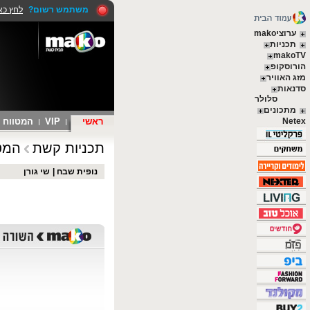
משתמש רשום?
לחץ כא
ערוציmako
תכניות
makoTV
הורוסקופ
מזג האוויר
סדנאות
סלולר
מתכונים
Netex
ראשי
VIP
המטווח
תכניות קשת
המט
נופית שבח
|
שי גורן