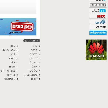
ערוצי תוכן
N12
אוטו
סלבס
צבא וביטחון
תרבות
12+
מוזיקה
חופש
דיגיטל
HIX
אוכל
גאווה
פלילים+
מגזין סוף השב
עיצוב הבית
בריאות
הורים
סינמסקופ