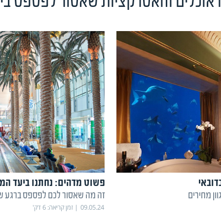
 אוכלים והאטרקציות שאסור לפספס בי
דובאי
פשוט מדהים: נחתנו ביעד המו
ון מחירים
זה מה שאסור לכם לפספס ברגע שת
09.05.24
זמן קריאה:
6
דק'