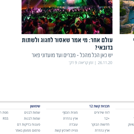
עולם אחר: מי אמר שאסור לחגוג ולשתות
בדובאי?
יש כאן הכל מהכל - מברים ועד מועדוני פאר
26.11.20
זמן קריאה:
9
דק'
תכניות קשת 12
שימושון
לוח שידורים
מונית הכסף
שמות לבנים
מפת ה
+12
ארץ נהדרת
שמות לבנות
RSS
יווק
חדשות הבוקר
עובדה
פענוח בדיקות דם
ארץ נהדרת
פנייה לארכיון קשת
פרסום ממומן באתר