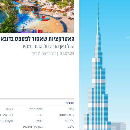
האטרקציות שאסור לפספס בדובאי
הכל כאן הכי גדול, גבוה ומהיר
31.07.23
זמן קריאה:
7
דק'
מדורים
N12
עיצוב הבית
גאווה
צבא וביטחון
הורים
לאב איילנד
פלילים+
חופש
תקשורת וש
סלבס
מגזין סוף השבוע