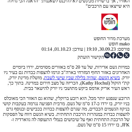
האוויר, אך ברשויות מבקשים לא להיכנס לשאננות: "הדאגה הכי גדולה
היא שייצאו עם הרכבים"
מערכת מדור החופש
mako חופש
פורסם:
30.09.23, 19:10
|
עודכן:
01.10.23, 01:14
הקישור הועתק
כמויות גשם אדירות, של עד 20 ס"מ באזורים מסוימים, ירדו ביומיים
האחרונים באזור החוף המזרחי בארה"ב וגרמו להצפות כבדות גם בעיר ניו
יורק.
בשיא הגשם, שהיה בלילה שבין שישי לשבת
, מושלת מדינת יורק,
קת'י הוקול (Kathy Hochul), הכריזה על מצב חירום במדינה. בתוך כך,
ראש העיר אריק אדמס ביקש מתושבי ניו יורק להישאר בבית.
הרובע שנפגע יותר מכל, הוא רובע ברוקלין, שהוא גם האזור הכי מאוכלס
בניו יורק, בו ירדו כ-17 ס"מ של גשם. מרבית הפגיעה נגרמה בעקבות קושי
בניקוז הגשמים הכבדים, מה שגרם להצפות כבדות בכבישים ובנוסף גרם
להצפות כבדות במנהרות הרכבת התחתית. בשיא הגשם דווח על הפסקות
של הרכבת התחתית ואף על שיבושים בנמלי התעופה לה גווארדיה ו-
JFK, בו ירדו 15 ס"מ של גשם.