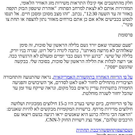
חלק מהתושבים אף קיבלו התראות משירות מזג האוויר הלאומי,
המזהירות אותם לא לצאת למרחב הפתוח: "אזהרת שיטפון הבזק תקפה
באזור זה עד השעה 12:30", נכתב. "זהו מצב מסוכן ומסכן חיים. אל תנסו
לנסוע בכבישים אלא אם כן אתם בורחים מאזור נתון להצפה או תחת צו
פינוי".
פרסומת
"פעם שמעתי שאם יורד גשם בלילה הראשון של סוכות, זה סימן
שאלוהים לא מרוצה מאיתנו", כתבה לינדה ג'יסל רוט, שגרה בניו יורק,
בלילה של שישי. "כרגע יורד גשם כבר יומיים ומעולם לא הרגשתי ככה.
אני רוצה לבלות את הלילה הראשון של סוכות, בסוכה שלי. בבקשה
שהגשם ייפסק".
על פי הדיווח האחרון בתקשורת האמריקאית
, נראה שהתנועה והתחבורה
הציבורית מתחילים לחזור לאט לאט לסדרם, אך השיבושים והפגיעה
החמורה בתשתיות עדיין נראים בכל מקום, ונראה שייקח עוד זמן עד
שהכל יחזור לשגרה מוחלטת.
על פי הדיווחים, ביום שישי בערב היו כ-15 חילוצים ממכוניות ושלושה
חילוצים מדירות מרתף. ברשויות המקומיות מבקשים לא להיות שאננים:
"הדאגה הכי גדולה כרגע היא שאנשים יראו רגיעה בגשם וייצאו עם
הרכבים שלהם", אמר נציג רשויות החוק ל-CNN.
גשם
הצפות
חופשה
רכבת תחתית